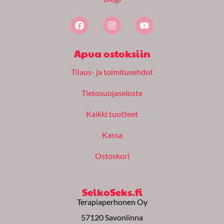
F
I
Y
a
n
o
c
s
u
e
t
t
Apua ostoksiin
b
a
u
o
g
b
Tilaus- ja toimitusehdot
o
r
e
k
a
m
Tietosuojaseloste
Kaikki tuotteet
Kassa
Ostoskori
SelkoSeks.fi
Terapiaperhonen Oy
57120 Savonlinna