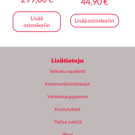
44,90
€
Lisää
Lisää ostoskoriin
ostoskoriin
Lisätietoja
Selkokuvapaketit
Kommunikointitaulut
Verkkokauppamme
Koulutukset
Tietoa meistä
Blogi