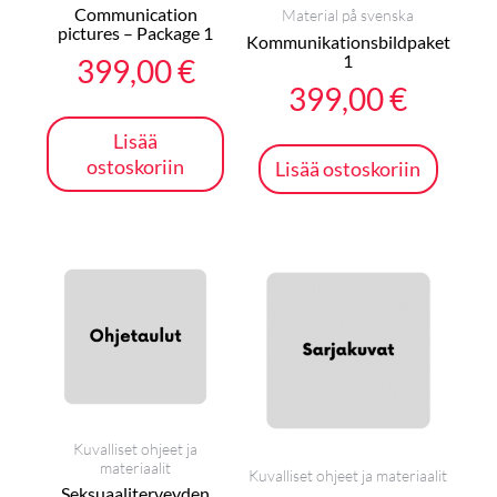
Communication
Material på svenska
pictures – Package 1
Kommunikationsbildpaket
1
399,00
€
399,00
€
Lisää
ostoskoriin
Lisää ostoskoriin
Kuvalliset ohjeet ja
materiaalit
Kuvalliset ohjeet ja materiaalit
Seksuaaliterveyden