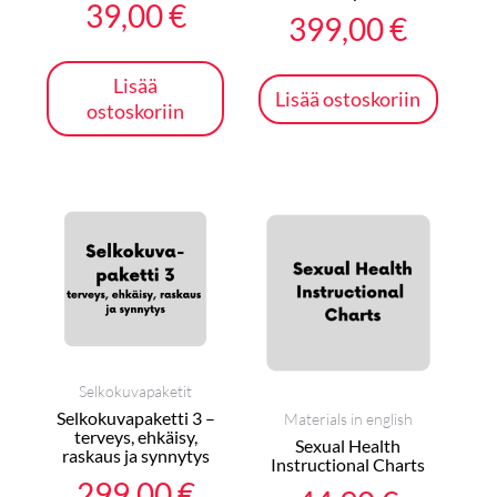
39,00
€
399,00
€
Lisää
Lisää ostoskoriin
ostoskoriin
Selkokuvapaketit
Selkokuvapaketti 3 –
Materials in english
terveys, ehkäisy,
Sexual Health
raskaus ja synnytys
Instructional Charts
299,00
€