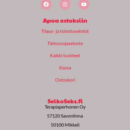
F
I
Y
a
n
o
c
s
u
e
t
t
Apua ostoksiin
b
a
u
o
g
b
Tilaus- ja toimitusehdot
o
r
e
k
a
m
Tietosuojaseloste
Kaikki tuotteet
Kassa
Ostoskori
SelkoSeks.fi
Terapiaperhonen Oy
57120 Savonlinna
50100 Mikkeli