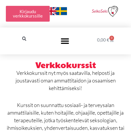
Siirry
sisältöön
Kirjaudu
verkkokurssille
0
Cart
0,00
€
Verkkokurssit
Verkkokurssit nyt myös saatavilla, helposti ja
joustavasti oman ammattitaidon ja osaamisen
kehittämiseksi!
Kurssit on suunnattu sosiaali- ja terveysalan
ammattilaisille, kuten hoitajille, ohjaajille, opettajille ja
terapeuteille, jotka työskentelevät seksologian,
ihmisoikeuksien, yhdenvertaisuuden, kasvatuksen tai