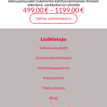
Seksuaalisuuden tukeminen kehitysvammaisen ihmisen
elämässä -verkkokurssi ryhmille
Hintalu
499,00
€
–
1199,00
€
499,00 
Valitse vaihtoehdoista
-
1199,00
Lisätietoja
Selkokuvapaketit
Kommunikointitaulut
Verkkokauppamme
Koulutukset
Tietoa meistä
Blogi