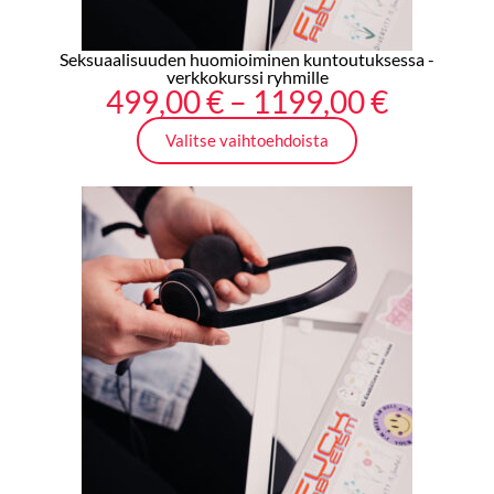
Seksuaalisuuden huomioiminen kuntoutuksessa -
verkkokurssi ryhmille
Hintalu
499,00
€
–
1199,00
€
499,00 
Valitse vaihtoehdoista
-
1199,00