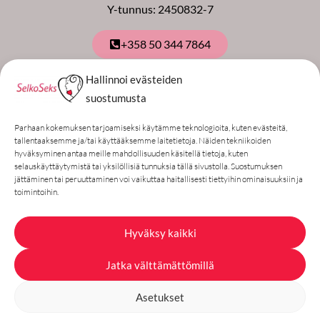
Y-tunnus: 2450832-7
+358 50 344 7864
Hallinnoi evästeiden
Tilaa uutiskirje
suostumusta
Sähköpostiosoite
Parhaan kokemuksen tarjoamiseksi käytämme teknologioita, kuten evästeitä,
tallentaaksemme ja/tai käyttääksemme laitetietoja. Näiden tekniikoiden
Annan luvan tallentaa tietoni uutiskirjeen
hyväksyminen antaa meille mahdollisuuden käsitellä tietoja, kuten
selauskäyttäytymistä tai yksilöllisiä tunnuksia tällä sivustolla. Suostumuksen
lähettämistä varten
jättäminen tai peruuttaminen voi vaikuttaa haitallisesti tiettyihin ominaisuuksiin ja
toimintoihin.
Tilaa uutiskirje
Hyväksy kaikki
Laajat maksutavat: kotimaiset
Jatka välttämättömillä
verkkopankit, pankki- ja luottokortit, ym.
Asetukset
© 2021-2025 Selkoseks All rights reserved