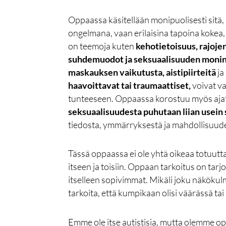
Oppaassa käsitellään monipuolisesti sitä, 
ongelmana, vaan erilaisina tapoina kokea, 
on teemoja kuten
kehotietoisuus, rajoje
suhdemuodot ja seksuaalisuuden monin
maskauksen vaikutusta, aistipiirteitä
ja
haavoittavat tai traumaattiset,
voivat va
tunteeseen. Oppaassa korostuu myös ajatu
seksuaalisuudesta puhutaan liian usein 
tiedosta, ymmärryksestä ja mahdollisuudes
Tässä oppaassa ei ole yhtä oikeaa totuutt
itseen ja toisiin. Oppaan tarkoitus on tarjot
itselleen sopivimmat. Mikäli joku näkökulma
tarkoita, että kumpikaan olisi väärässä t
Emme ole itse autistisia, mutta olemme opp