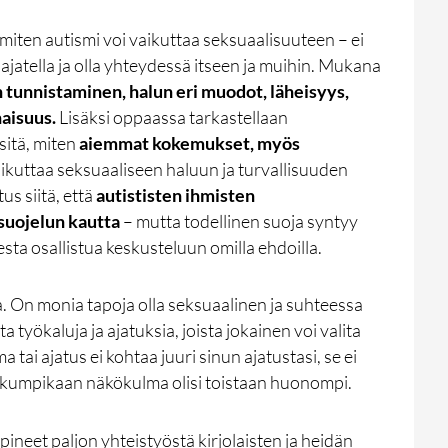
miten autismi voi vaikuttaa seksuaalisuuteen – ei
ajatella ja olla yhteydessä itseen ja muihin. Mukana
n tunnistaminen, halun eri muodot, läheisyys,
aisuus.
Lisäksi oppaassa tarkastellaan
 sitä, miten
aiemmat kokemukset, myös
ikuttaa seksuaaliseen haluun ja turvallisuuden
s siitä, että
autististen ihmisten
suojelun kautta
– mutta todellinen suoja syntyy
ta osallistua keskusteluun omilla ehdoilla.
a. On monia tapoja olla seksuaalinen ja suhteessa
a työkaluja ja ajatuksia, joista jokainen voi valita
 tai ajatus ei kohtaa juuri sinun ajatustasi, se ei
ai kumpikaan näkökulma olisi toistaan huonompi.
ineet paljon yhteistyöstä kirjolaisten ja heidän