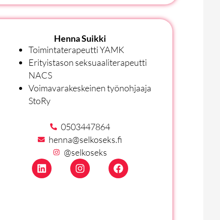
Henna Suikki
Toimintaterapeutti YAMK
Erityistason seksuaaliterapeutti
NACS
Voimavarakeskeinen työnohjaaja
StoRy
0503447864
henna@selkoseks.fi
@selkoseks
L
I
F
i
n
a
n
s
c
k
t
e
e
a
b
d
g
o