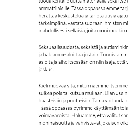
tuoda kentälle uutta materiaalia sekä itse ki
ammattilaisille. Tässä oppaassa emme tar
herättää keskustelua ja tarjota uusia ajatu
tärkeimpänä, vastata suoraan ihmisten mi
mahdollisesti sellaisia, joita moni muukin 
Seksuaalisuudesta, seksistä ja autisminkirjo
ja haluamme aloittaa jostain. Tunnistamme
asioita ja aihe itsessään on niin laaja, että
joskus.
Kieli muovaa sitä, miten näemme itsemme j
sulkea pois tai kutsua mukaan. Liian usein au
haasteisiin ja puutteisiin. Tämä voi luoda k
Tässä oppaassa pyrimme käyttämään toisenl
voimavaroista. Haluamme, että valitut san
moninaisuutta ja vahvistavat jokaisen oike