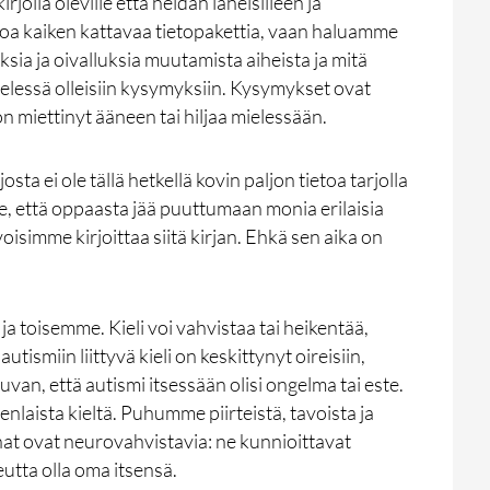
rjolla oleville että heidän läheisilleen ja
joa kaiken kattavaa tietopakettia, vaan haluamme
ksia ja oivalluksia muutamista aiheista ja mitä
elessä olleisiin kysymyksiin. Kysymykset ovat
on miettinyt ääneen tai hiljaa mielessään.
sta ei ole tällä hetkellä kovin paljon tietoa tarjolla
, että oppaasta jää puuttumaan monia erilaisia
 voisimme kirjoittaa siitä kirjan. Ehkä sen aika on
a toisemme. Kieli voi vahvistaa tai heikentää,
tismiin liittyvä kieli on keskittynyt oireisiin,
uvan, että autismi itsessään olisi ongelma tai este.
aista kieltä. Puhumme piirteistä, tavoista ja
at ovat neurovahvistavia: ne kunnioittavat
utta olla oma itsensä.