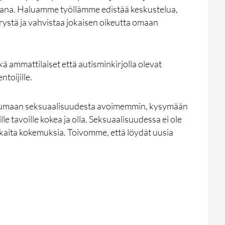
kana. Haluamme työllämme edistää keskustelua,
rystä ja vahvistaa jokaisen oikeutta omaan
 ammattilaiset että autisminkirjolla olevat
toijille.
humaan seksuaalisuudesta avoimemmin, kysymään
sille tavoille kokea ja olla. Seksuaalisuudessa ei ole
okkaita kokemuksia. Toivomme, että löydät uusia