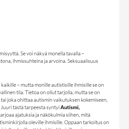
o
misyyttä. Se voi näkyä monella tavalla –
ntona, ihmissuhteina ja arvoina. Seksuaalisuus
kille – mutta monille autistisille ihmisille se on
llinen tila. Tietoa on ollut tarjolla, mutta se on
ta tai joka ohittaa autismin vaikutuksen kokemiseen,
Juuri tästä tarpeesta syntyi
Autismi,
arjoaa ajatuksia ja näkökulmia siihen, mitä
tisminkirjolla oleville ihmisille. Oppaan tarkoitus on