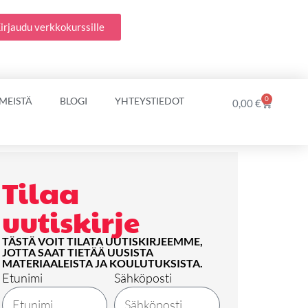
irjaudu verkkokurssille
0
 MEISTÄ
BLOGI
YHTEYSTIEDOT
Cart
0,00
€
Tilaa
uutiskirje
TÄSTÄ VOIT TILATA UUTISKIRJEEMME,
JOTTA SAAT TIETÄÄ UUSISTA
MATERIAALEISTA JA KOULUTUKSISTA.
Etunimi
Sähköposti