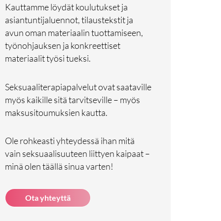
Kauttamme löydät koulutukset ja
asiantuntijaluennot, tilaustekstit ja
avun oman materiaalin tuottamiseen,
työnohjauksen ja konkreettiset
materiaalit työsi tueksi.
Seksuaaliterapiapalvelut ovat saataville
myös kaikille sitä tarvitseville – myös
maksusitoumuksien kautta.
Ole rohkeasti yhteydessä ihan mitä
vain seksuaalisuuteen liittyen kaipaat –
minä olen täällä sinua varten!
Ota yhteyttä