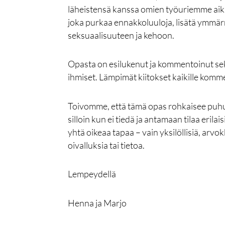
läheistensä kanssa omien työuriemme ai
joka purkaa ennakkoluuloja, lisätä ymmär
seksuaalisuuteen ja kehoon.
Opasta on esilukenut ja kommentoinut sekä
ihmiset. Lämpimät kiitokset kaikille kommen
Toivomme, että tämä opas rohkaisee pu
silloin kun ei tiedä ja antamaan tilaa erilai
yhtä oikeaa tapaa – vain yksilöllisiä, arv
oivalluksia tai tietoa.
Lempeydellä
Henna ja Marjo