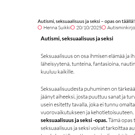
Autismi, seksuaalisuus ja seksi – opas on täällä!
Henna Suikki
20/10/2025
Autisminkirj
Autismi, seksuaalisuus ja seksi
Seksuaalisuus on osa ihmisen elämää ja ih
läheisyytenä, tunteina, fantasioina, nauti
kuuluu kaikille.
Seksuaalisuudesta puhuminen on tärkeää kai
jäänyt aiheeksi, josta puuttuu sanat ja turva
usein esitetty tavalla, joka ei tunnu omal
vuorovaikutukseen ja kehotietoisuuteen. 
seksuaalisuus ja seksi -opas.
Tämä opas t
seksuaalisuus ja seksi voivat tarkoittaa au