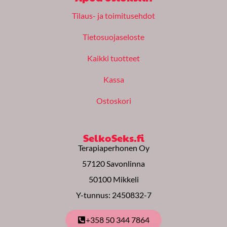
b
a
u
o
g
b
Tilaus- ja toimitusehdot
o
r
e
k
a
m
Tietosuojaseloste
Kaikki tuotteet
Kassa
Ostoskori
SelkoSeks.fi
Terapiaperhonen Oy
57120 Savonlinna
50100 Mikkeli
Y-tunnus: 2450832-7
+358 50 344 7864