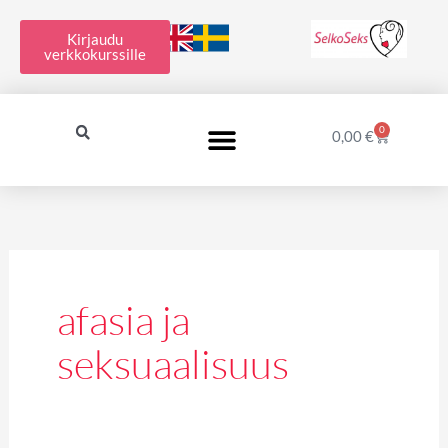
Siirry
sisältöön
Kirjaudu
verkkokurssille
0
Cart
0,00
€
afasia ja
seksuaalisuus