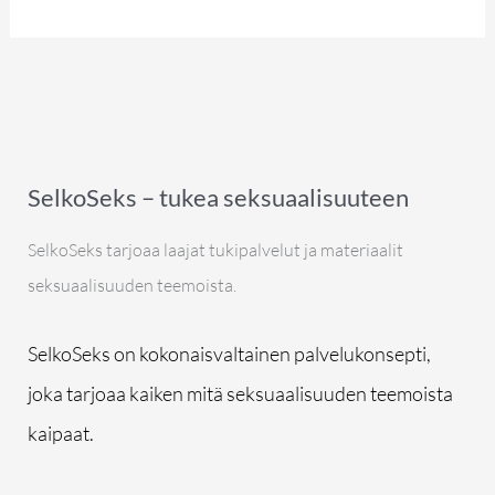
SelkoSeks – tukea seksuaalisuuteen
SelkoSeks tarjoaa laajat tukipalvelut ja materiaalit
seksuaalisuuden teemoista.
SelkoSeks on kokonaisvaltainen palvelukonsepti,
joka tarjoaa kaiken mitä seksuaalisuuden teemoista
kaipaat.