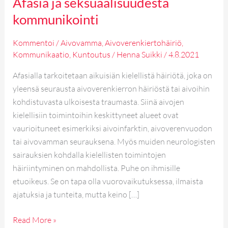
Afasia ja seksuaalisuudesta
kommunikointi
Kommentoi
/
Aivovamma
,
Aivoverenkiertohäiriö
,
Kommunikaatio
,
Kuntoutus
/
Henna Suikki
/
4.8.2021
Afasialla tarkoitetaan aikuisiän kielellistä häiriötä, joka on
yleensä seurausta aivoverenkierron häiriöstä tai aivoihin
kohdistuvasta ulkoisesta traumasta. Siinä aivojen
kielellisiin toimintoihin keskittyneet alueet ovat
vaurioituneet esimerkiksi aivoinfarktin, aivoverenvuodon
tai aivovamman seurauksena. Myös muiden neurologisten
sairauksien kohdalla kielellisten toimintojen
häiriintyminen on mahdollista. Puhe on ihmisille
etuoikeus. Se on tapa olla vuorovaikutuksessa, ilmaista
ajatuksia ja tunteita, mutta keino […]
Read More »