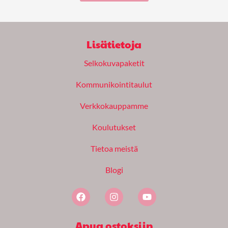
Lisätietoja
Selkokuvapaketit
Kommunikointitaulut
Verkkokauppamme
Koulutukset
Tietoa meistä
Blogi
F
I
Y
a
n
o
c
s
u
e
t
t
Apua ostoksiin