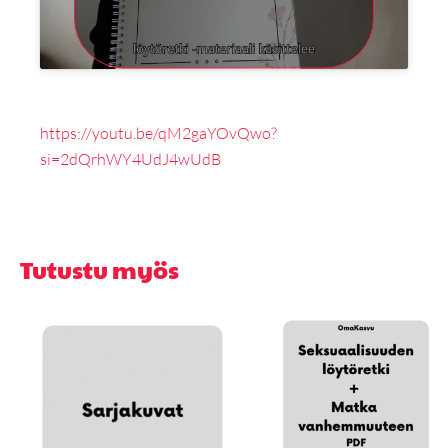
https://youtu.be/qM2gaYOvQwo?
si=2dQrhWY4UdJ4wUdB
Tutustu myös