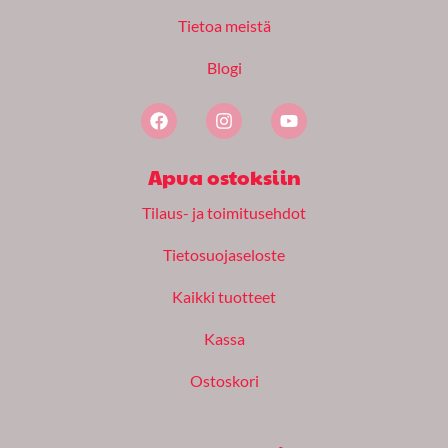
Tietoa meistä
Blogi
F
I
Y
a
n
o
c
s
u
e
t
t
Apua ostoksiin
b
a
u
o
g
b
Tilaus- ja toimitusehdot
o
r
e
k
a
m
Tietosuojaseloste
Kaikki tuotteet
Kassa
Ostoskori