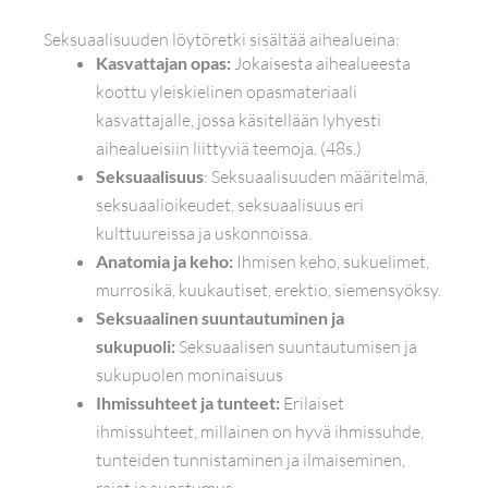
Seksuaalisuuden löytöretki sisältää aihealueina:
Kasvattajan opas:
Jokaisesta aihealueesta
koottu yleiskielinen opasmateriaali
kasvattajalle, jossa käsitellään lyhyesti
aihealueisiin liittyviä teemoja. (48s.)
Seksuaalisuus
: Seksuaalisuuden määritelmä,
seksuaalioikeudet, seksuaalisuus eri
kulttuureissa ja uskonnoissa.
Anatomia ja keho:
Ihmisen keho, sukuelimet,
murrosikä, kuukautiset, erektio, siemensyöksy.
Seksuaalinen suuntautuminen ja
sukupuoli:
Seksuaalisen suuntautumisen ja
sukupuolen moninaisuus
Ihmissuhteet ja tunteet:
Erilaiset
ihmissuhteet, millainen on hyvä ihmissuhde,
tunteiden tunnistaminen ja ilmaiseminen,