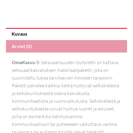
Kuvaus
Arviot (0)
OmaKasvu
® Seksuaalisuuden löytöretki on kattava
seksuaalikasvatuksen materiaalipaketti, joka on
suunniteltu tukea tarvitsevien ihmisten tarpeisiin.
Paketti palvelee kaikkia, ketkä hyötyvät selkokielestä
ja selkokuvituksesta osana kasvatusta,
kommunikaatiota ja vuorovaikutusta. Selkokielestä ja
selkokuvituksesta voivat hyötyä nuoret ja aikuiset,
joilla on esimerkiksi kehitysvamma,
kommunikaatioon tai puheeseen vaikuttava vamma
tai sairaus tai autismin kirjolla olevat henkilöt.