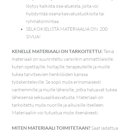
löytyy kaikista osa-alueista, joita voi
hyödyntää osana kasvatustuokioita tai
ryhmätoimintaa.
SELKOKIELISTÄ MATERIAALIA ON 200
SIVUA!
KENELLE MATERIAALI ON TARKOITETTU:
Tämä
materiaali on suunniteltu varsinkin ammattilaisille,
kuten opettajille, hoitajille, terapeuteille ja muille
tukea tarvitsevien henkilöiden kanssa
työskenteleville. Se sopii myös erinomaisesti
vanhemmille ja muille läheisille, jotka haluavat tukea
läheisensä seksuaalikasvatusta. Materiaali on
tarkoitettu myös nuorille ja aikuisille itselleen.
Materiaaliin voi tutustua myös itsenäisesti.
MITEN MATERIAALI TOIMITETAAN?
Saat ladattua