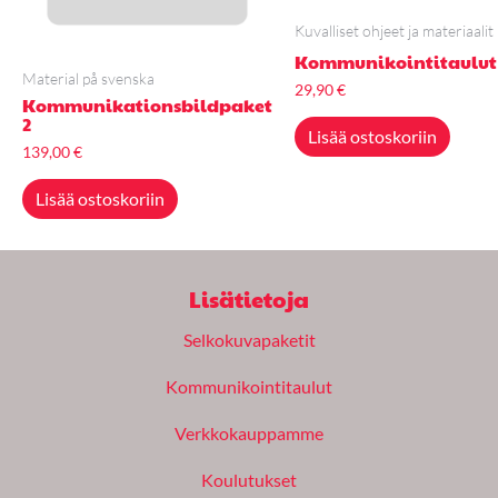
Kuvalliset ohjeet ja materiaalit
Kommunikointitaulut
Material på svenska
29,90
€
Kommunikationsbildpaket
2
Lisää ostoskoriin
139,00
€
Lisää ostoskoriin
Lisätietoja
Selkokuvapaketit
Kommunikointitaulut
Verkkokauppamme
Koulutukset