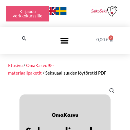
Siirry
sisältöön
Kirjaudu
verkkokurssille
0
Cart
0,00
€
Etusivu
/
OmaKasvu ® -
materiaalipaketit
/ Seksuaalisuuden löytöretki PDF