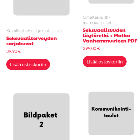
OmaKasvu ® -
materiaalipaketit
Seksuaalisuuden
Kuvalliset ohjeet ja materiaalit
löytöretki + Matka
Seksuaaliterveyden
Vanhemmuuteen PDF
sarjakuvat
399,00
€
39,90
€
Lisää ostoskoriin
Lisää ostoskoriin