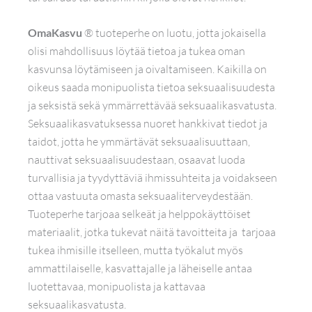
OmaKasvu
® tuoteperhe on luotu, jotta jokaisella
olisi mahdollisuus löytää tietoa ja tukea oman
kasvunsa löytämiseen ja oivaltamiseen. Kaikilla on
oikeus saada monipuolista tietoa seksuaalisuudesta
ja seksistä sekä ymmärrettävää seksuaalikasvatusta.
Seksuaalikasvatuksessa nuoret hankkivat tiedot ja
taidot, jotta he ymmärtävät seksuaalisuuttaan,
nauttivat seksuaalisuudestaan, osaavat luoda
turvallisia ja tyydyttäviä ihmissuhteita ja voidakseen
ottaa vastuuta omasta seksuaaliterveydestään.
Tuoteperhe tarjoaa selkeät ja helppokäyttöiset
materiaalit, jotka tukevat näitä tavoitteita ja tarjoaa
tukea ihmisille itselleen, mutta työkalut myös
ammattilaiselle, kasvattajalle ja läheiselle antaa
luotettavaa, monipuolista ja kattavaa
seksuaalikasvatusta.