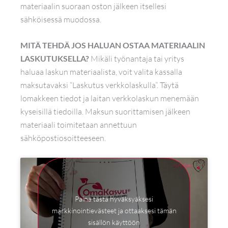
materiaalin suoraan oston jälkeen itsellesi
sähköisessä muodossa.
MITÄ TEHDÄ JOS HALUAN OSTAA MATERIAALIN
LASKUTUKSELLA?
Mikäli työnantaja tai yritys
haluaa laskun materiaalista, voit valita kassalla
maksutavaksi “Laskutus verkkolaskulla”. Täytä
lomakkeen tiedot ja laitan verkkolaskun menemään
kyseisillä tiedoilla. Maksun suorittamisen jälkeen
materiaali toimitetaan annettuun
sähköpostiosoitteeseen.
Paina tästä hyväksyäksesi
markkinointievästeet ja ottaaksesi tämän
sisällön käyttöön