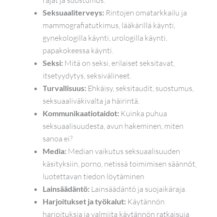
rajat ja suostumus.
Seksuaaliterveys:
Rintojen omatarkkailu ja
mammografiatutkimus, lääkärillä käynti,
gynekologilla käynti, urologilla käynti,
papakokeessa käynti.
Seksi:
Mitä on seksi, erilaiset seksitavat,
itsetyydytys, seksivälineet.
Turvallisuus:
Ehkäisy, seksitaudit, suostumus,
seksuaaliväkivalta ja häirintä.
Kommunikaatiotaidot:
Kuinka puhua
seksuaalisuudesta, avun hakeminen, miten
sanoa ei?
Media:
Median vaikutus seksuaalisuuden
käsityksiin, porno, netissä toimimisen säännöt,
luotettavan tiedon löytäminen
Lainsäädäntö:
Lainsäädäntö ja suojaikäraja.
Harjoitukset ja työkalut:
Käytännön
harjoituksia ja valmiita käytännön ratkaisuja