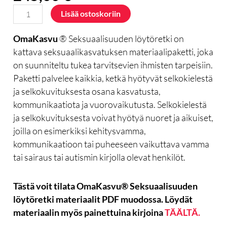
Seksuaalisuuden
Lisää ostoskoriin
löytöretki
PDF
OmaKasvu
® Seksuaalisuuden löytöretki on
määrä
kattava seksuaalikasvatuksen materiaalipaketti, joka
on suunniteltu tukea tarvitsevien ihmisten tarpeisiin.
Paketti palvelee kaikkia, ketkä hyötyvät selkokielestä
ja selkokuvituksesta osana kasvatusta,
kommunikaatiota ja vuorovaikutusta. Selkokielestä
ja selkokuvituksesta voivat hyötyä nuoret ja aikuiset,
joilla on esimerkiksi kehitysvamma,
kommunikaatioon tai puheeseen vaikuttava vamma
tai sairaus tai autismin kirjolla olevat henkilöt.
Tästä voit tilata OmaKasvu® Seksuaalisuuden
löytöretki materiaalit PDF muodossa. Löydät
materiaalin myös painettuina kirjoina
TÄÄLTÄ.