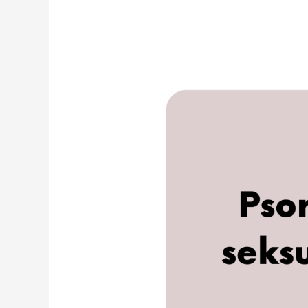
Psoriaasi
ja
seksuaalisuus