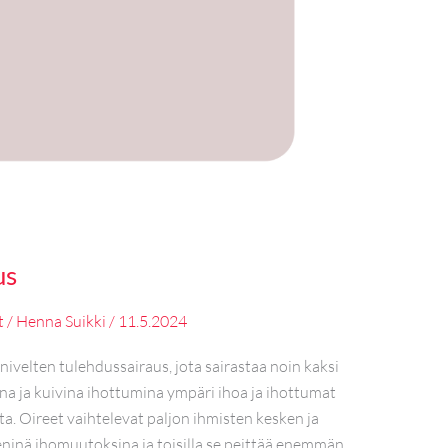
us
t
/
Henna Suikki
/
11.5.2024
 nivelten tulehdussairaus, jota sairastaa noin kaksi
ina ja kuivina ihottumina ympäri ihoa ja ihottumat
rta. Oireet vaihtelevat paljon ihmisten kesken ja
 pieninä ihomuutoksina ja toisilla se peittää enemmän