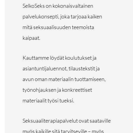
SelkoSeks on kokonaisvaltainen
palvelukonsepti, joka tarjoaa kaiken
mitä seksuaalisuuden teemoista
kaipaat.
Kauttamme löydät koulutukset ja
asiantuntijaluennot, tilaustekstit ja
avun oman materiaalin tuottamiseen,
työnohjauksen ja konkreettiset
materiaalit työsi tueksi.
Seksuaaliterapiapalvelut ovat saataville
myös kaikille sitä tarvitseville – myös