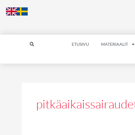
Siirry
sisältöön
ETUSIVU
MATERIAALIT
pitkäaikaissairaude