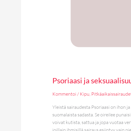
Psoriaasi ja seksuaalisu
Kommentoi
/
Kipu
,
Pitkäaikaissairaude
Yleistä sairaudesta Psoriaasi on ihon ja
suomalaista sadasta. Se oireilee punais
voivat kutista, sattua ja jopa vuotaa ve
joillain ihmisillä sairaus esiintyy vain