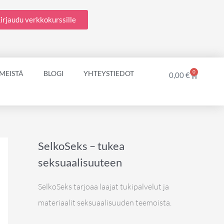
irjaudu verkkokurssille
0
 MEISTÄ
BLOGI
YHTEYSTIEDOT
Cart
0,00
€
SelkoSeks – tukea
seksuaalisuuteen
SelkoSeks tarjoaa laajat tukipalvelut ja
materiaalit seksuaalisuuden teemoista.