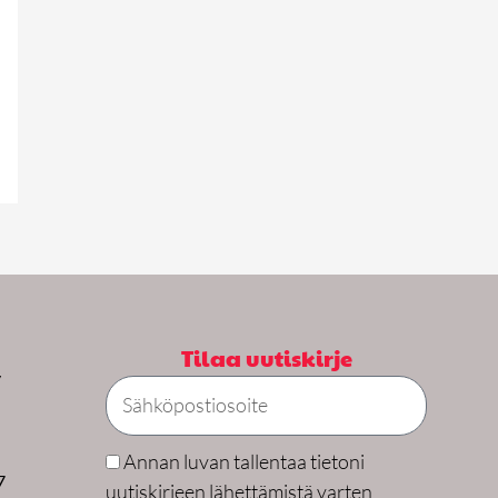
Tilaa uutiskirje
y
Sähköpostiosoite
Annan luvan tallentaa tietoni
7
uutiskirjeen lähettämistä varten