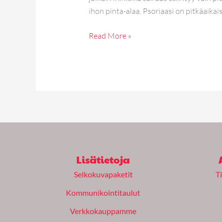
ihon pinta-alaa. Psoriaasi on pitkäaikai
Read More »
Lisätietoja
Selkokuvapaketit
T
Kommunikointitaulut
Verkkokauppamme