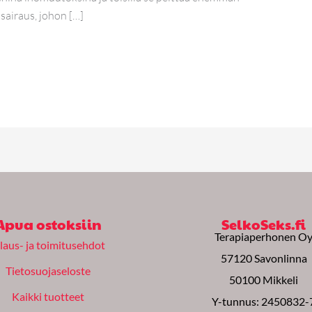
ssairaus, johon […]
Apua ostoksiin
SelkoSeks.fi
Terapiaperhonen O
ilaus- ja toimitusehdot
57120 Savonlinna
Tietosuojaseloste
50100 Mikkeli
Kaikki tuotteet
Y-tunnus: 2450832-