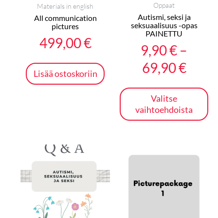
va
Oppaat
Materials in english
tu
Autismi, seksi ja
All communication
seksuaalisuus -opas
siv
pictures
PAINETTU
499,00
€
9,90
€
–
69,90
€
Lisää ostoskoriin
Valitse
vaihtoehdoista