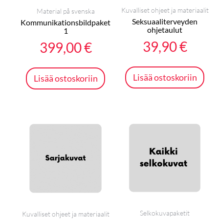
Kuvalliset ohjeet ja materiaalit
Material på svenska
Seksuaaliterveyden
Kommunikationsbildpaket
ohjetaulut
1
39,90
€
399,00
€
Lisää ostoskoriin
Lisää ostoskoriin
Selkokuvapaketit
Kuvalliset ohjeet ja materiaalit