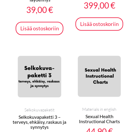
399,00
€
39,00
€
Lisää ostoskoriin
Lisää ostoskoriin
Materials in english
Selkokuvapaketit
Sexual Health
Selkokuvapaketti 3 –
Instructional Charts
terveys, ehkäisy, raskaus ja
synnytys
44,90
€