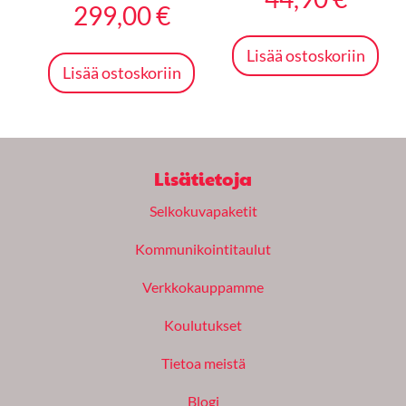
299,00
€
Lisää ostoskoriin
Lisää ostoskoriin
Lisätietoja
Selkokuvapaketit
Kommunikointitaulut
Verkkokauppamme
Koulutukset
Tietoa meistä
Blogi