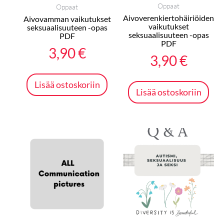
Oppaat
Oppaat
Aivoverenkiertohäiriöiden
Aivovamman vaikutukset
vaikutukset
seksuaalisuuteen -opas
seksuaalisuuteen -opas
PDF
PDF
3,90
€
3,90
€
Lisää ostoskoriin
Lisää ostoskoriin
Hinta
Täl
tuo
9,90 
on
-
us
mu
69,90
Vo
te