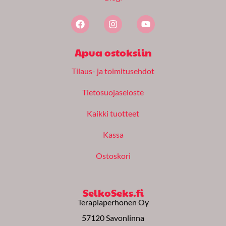
F
I
Y
a
n
o
c
s
u
e
t
t
Apua ostoksiin
b
a
u
o
g
b
Tilaus- ja toimitusehdot
o
r
e
k
a
m
Tietosuojaseloste
Kaikki tuotteet
Kassa
Ostoskori
SelkoSeks.fi
Terapiaperhonen Oy
57120 Savonlinna