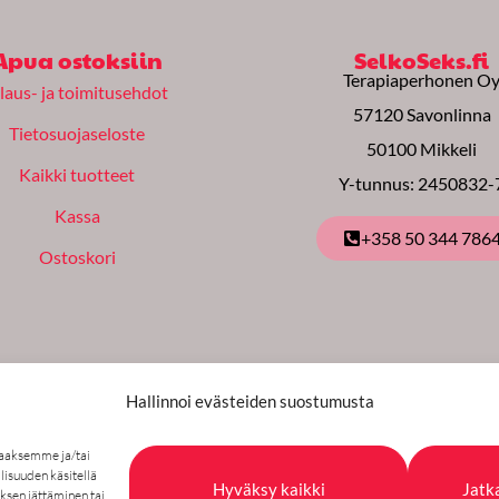
Apua ostoksiin
SelkoSeks.fi
Terapiaperhonen O
ilaus- ja toimitusehdot
57120 Savonlinna
Tietosuojaseloste
50100 Mikkeli
Kaikki tuotteet
Y-tunnus: 2450832-
Kassa
+358 50 344 786
Ostoskori
Hallinnoi evästeiden suostumusta
taaksemme ja/tai
vat: kotimaiset verkkopankit, pankki- ja lu
isuuden käsitellä
Hyväksy kaikki
Jatk
uksen jättäminen tai