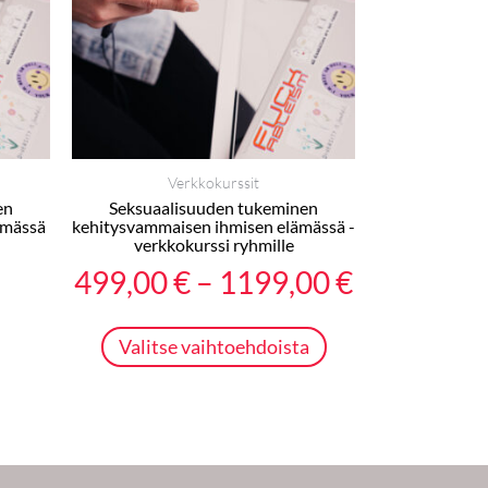
muunnelma.
1199,00 €
Voit
tehdä
valinnat
tuotteen
sivulla.
Verkkokurssit
en
Seksuaalisuuden tukeminen
ämässä
kehitysvammaisen ihmisen elämässä -
verkkokurssi ryhmille
499,00
€
–
1199,00
€
Valitse vaihtoehdoista