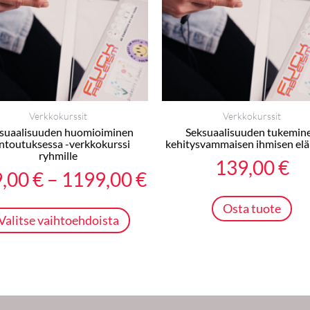
muunnelma.
1199,00 €
Voit
tehdä
valinnat
tuotteen
sivulla.
Verkkokurssit
Verkkokurssit
suaalisuuden huomioiminen
Seksuaalisuuden tukemin
ntoutuksessa -verkkokurssi
kehitysvammaisen ihmisen el
ryhmille
139,00
€
9,00
€
–
1199,00
€
Osta tuote
Valitse vaihtoehdoista