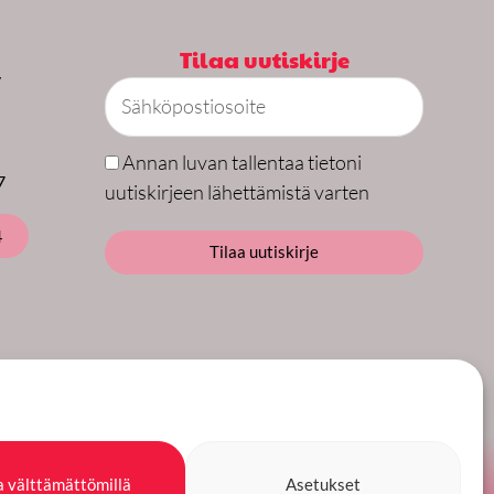
Tilaa uutiskirje
y
Sähköpostiosoite
Annan luvan tallentaa tietoni
7
uutiskirjeen lähettämistä varten
4
Tilaa uutiskirje
ottokortit, ym.
a välttämättömillä
Asetukset