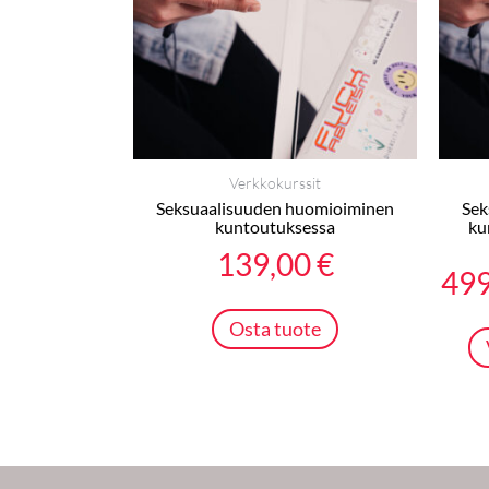
Verkkokurssit
Seksuaalisuuden huomioiminen
Sek
kuntoutuksessa
ku
139,00
€
49
Osta tuote