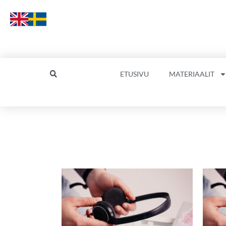
Siirry
sisältöön
ETUSIVU
MATERIAALIT