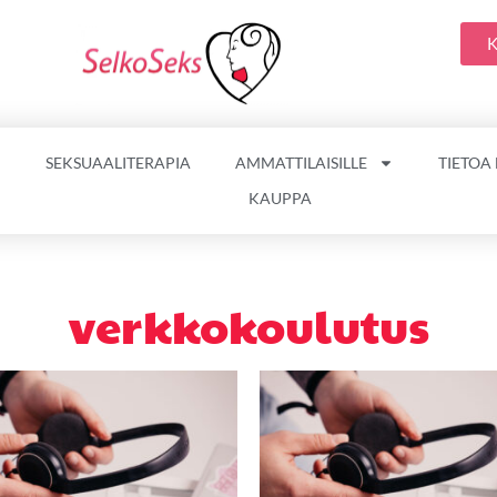
K
SEKSUAALITERAPIA
AMMATTILAISILLE
TIETOA
KAUPPA
verkkokoulutus
Hintaluokka:
Tällä
tuotteella
499,00 €
on
-
useampi