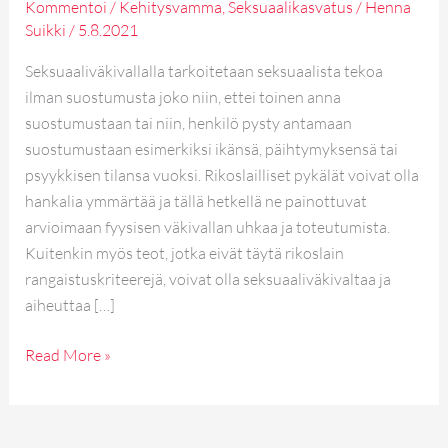
Kommentoi
/
Kehitysvamma
,
Seksuaalikasvatus
/
Henna
Suikki
/
5.8.2021
Seksuaaliväkivallalla tarkoitetaan seksuaalista tekoa
ilman suostumusta joko niin, ettei toinen anna
suostumustaan tai niin, henkilö pysty antamaan
suostumustaan esimerkiksi ikänsä, päihtymyksensä tai
psyykkisen tilansa vuoksi. Rikoslailliset pykälät voivat olla
hankalia ymmärtää ja tällä hetkellä ne painottuvat
arvioimaan fyysisen väkivallan uhkaa ja toteutumista.
Kuitenkin myös teot, jotka eivät täytä rikoslain
rangaistuskriteerejä, voivat olla seksuaaliväkivaltaa ja
aiheuttaa […]
Read More »