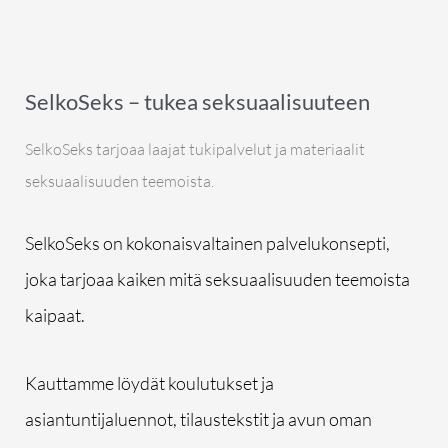
SelkoSeks – tukea seksuaalisuuteen
SelkoSeks tarjoaa laajat tukipalvelut ja materiaalit
seksuaalisuuden teemoista.
SelkoSeks on kokonaisvaltainen palvelukonsepti,
joka tarjoaa kaiken mitä seksuaalisuuden teemoista
kaipaat.
Kauttamme löydät koulutukset ja
asiantuntijaluennot, tilaustekstit ja avun oman