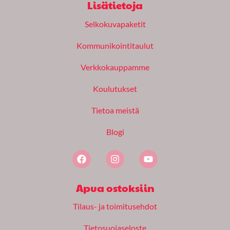
Lisätietoja
Selkokuvapaketit
Kommunikointitaulut
Verkkokauppamme
Koulutukset
Tietoa meistä
Blogi
F
I
Y
a
n
o
c
s
u
e
t
t
Apua ostoksiin
b
a
u
o
g
b
Tilaus- ja toimitusehdot
o
r
e
k
a
m
Tietosuojaseloste