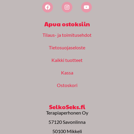
F
I
Y
a
n
o
c
s
u
e
t
t
Apua ostoksiin
b
a
u
o
g
b
Tilaus- ja toimitusehdot
o
r
e
k
a
m
Tietosuojaseloste
Kaikki tuotteet
Kassa
Ostoskori
SelkoSeks.fi
Terapiaperhonen Oy
57120 Savonlinna
50100 Mikkeli