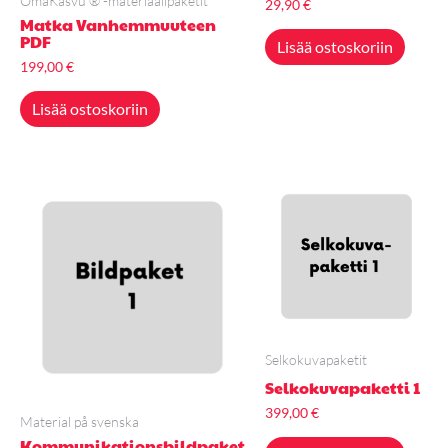
OmaKasvu ® -materiaalipaketit
29,90
€
Matka Vanhemmuuteen
PDF
Lisää ostoskoriin
199,00
€
Lisää ostoskoriin
Selkokuvapaketit
Selkokuvapaketti 1
399,00
€
Material på svenska
Kommunikationsbildpaket