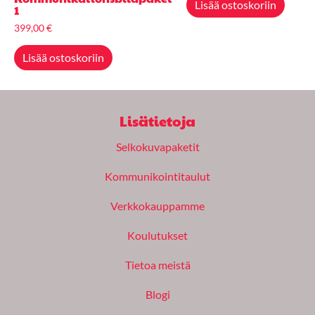
Lisää ostoskoriin
1
399,00
€
Lisää ostoskoriin
Lisätietoja
Selkokuvapaketit
Kommunikointitaulut
Verkkokauppamme
Koulutukset
Tietoa meistä
Blogi