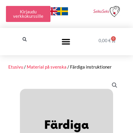
Siirry
sisältöön
Kirjaudu
verkkokurssille
0
Cart
0,00
€
Etusivu
/
Material på svenska
/ Färdiga instruktioner