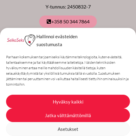
Y-tunnus: 2450832-7
+358 50 344 7864
Hallinnoi evästeiden
Tilaa uutiskirje
suostumusta
Sähköpostiosoite
Parhaan kokemuksen tarjoamiseksi käytämme teknologioita, kuten evästeitä,
tallentaaksemme ja/tai käyttääksemme laitetietoja. Näiden tekniikoiden
Annan luvan tallentaa tietoni uutiskirjeen
hyväksyminen antaa meille mahdollisuuden käsitellä tietoja, kuten
selauskäyttäytymistä tai yksilöllisiä tunnuksia tällä sivustolla. Suostumuksen
lähettämistä varten
jättäminen tai peruuttaminen voi vaikuttaa haitallisesti tiettyihin ominaisuuksiin ja
toimintoihin.
Tilaa uutiskirje
Hyväksy kaikki
Laajat maksutavat: kotimaiset
Jatka välttämättömillä
verkkopankit, pankki- ja luottokortit, ym.
Asetukset