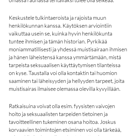
omassa rauhassa tehtäväksi tulee olla selkeää.
Keskustele tulkintaeroista ja rajoista muun
henkilökunnan kanssa. Käytöksen arviointiin
vaikuttaa usein se, kuinka hyvin henkilökunta
tuntee ihmisen ja tämän historian. Pyrkikää
moniammatillisesti ja yhdessä muistisairaan ihmisen
ja hänen läheistensä kanssa ymmärtämään, mistä
tarpeista seksuaalisen käyttäytymisen tilanteissa
on kyse. Taustalla voi olla kontaktin tai huomion
saaminen tai läheisyyden ja hellyyden tarpeet, joita
muistisairas ilmaisee olemassa olevilla kyvyillään.
Ratkaisuina voivat olla esim. fyysisten vaivojen
hoito ja seksuaalisten tarpeiden tietoinen ja
tavoitteellinen tukeminen osana hoitoa. Joskus
korvaavien toimintojen etsiminen voi olla tärkeää,