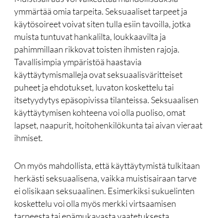
ymmärtää omia tarpeita. Seksuaaliset tarpeet ja
käytösoireet voivat siten tulla esiin tavoilla, jotka
muista tuntuvat hankalilta, loukkaavilta ja
pahimmillaan rikkovat toisten ihmisten rajoja.
Tavallisimpia ympäristöä haastavia
käyttäytymismalleja ovat seksuaalisväritteiset
puheet ja ehdotukset, luvaton koskettelu tai
itsetyydytys epäsopivissa tilanteissa. Seksuaalisen
käyttäytymisen kohteena voi olla puoliso, omat
lapset, naapurit, hoitohenkilökunta tai aivan vieraat
ihmiset.
On myös mahdollista, että käyttäytymistä tulkitaan
herkästi seksuaalisena, vaikka muistisairaan tarve
ei olisikaan seksuaalinen. Esimerkiksi sukuelinten
koskettelu voi olla myös merkki virtsaamisen
tarpeesta tai epämukavasta vaatetuksesta.