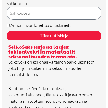
Sähköposti
Annan luvan lähettää uutiskirjeitä
Tilaa uutiskirje
SelkoSeks tarjoaa laajat
tukipalvelut ja materiaalit
seksuaalisuuden teemoista.
SelkoSeks on kokonaisvaltainen palvelukonsepti,
joka tarjoaa kaiken mitä seksuaalisuuden
teemoista kaipaat.
Kauttamme löydät koulutukset ja
asiantuntijaluennot, tilaustekstit ja avun oman
materiaalin tuottamiseen, työnohjauksen ja
konkreettiset materiaalit työsi tueksi.