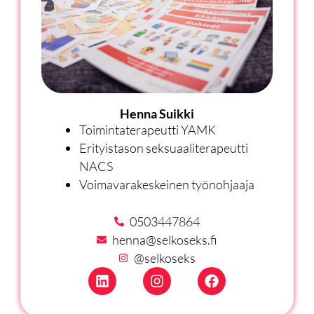
Henna Suikki
Toimintaterapeutti YAMK
Erityistason seksuaaliterapeutti
NACS
Voimavarakeskeinen työnohjaaja
0503447864
henna@selkoseks.fi
@selkoseks
L
I
F
i
n
a
n
s
c