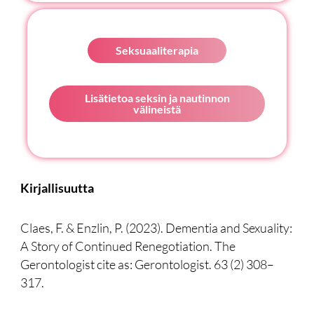
k
t
e
e
a
b
d
g
o
i
r
o
Seksuaaliterapia
n
a
k
m
Lisätietoa seksin ja nautinnon
välineistä
Kirjallisuutta
Claes, F. & Enzlin, P. (2023). Dementia and Sexuality:
A Story of Continued Renegotiation. The
Gerontologist cite as: Gerontologist. 63 (2) 308–
317.