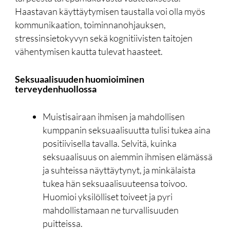
Haastavan käyttäytymisen taustalla voi olla myös
kommunikaation, toiminnanohjauksen,
stressinsietokyvyn sekä kognitiivisten taitojen
vähentymisen kautta tulevat haasteet.
Seksuaalisuuden huomioiminen
terveydenhuollossa
Muistisairaan ihmisen ja mahdollisen
kumppanin seksuaalisuutta tulisi tukea aina
positiivisella tavalla. Selvitä, kuinka
seksuaalisuus on aiemmin ihmisen elämässä
ja suhteissa näyttäytynyt, ja minkälaista
tukea hän seksuaalisuuteensa toivoo.
Huomioi yksilölliset toiveet ja pyri
mahdollistamaan ne turvallisuuden
puitteissa.