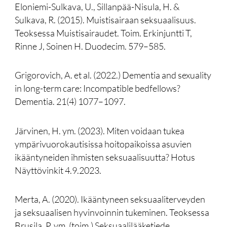
Eloniemi-Sulkava, U., Sillanpää-Nisula, H. &
Sulkava, R. (2015). Muistisairaan seksuaalisuus.
Teoksessa Muistisairaudet. Toim. Erkinjuntti T,
Rinne J, Soinen H. Duodecim. 579–585.
Grigorovich, A. et al. (2022.) Dementia and sexuality
in long-term care: Incompatible bedfellows?
Dementia. 21(4) 1077–1097.
Järvinen, H. ym. (2023). Miten voidaan tukea
ympärivuorokautisissa hoitopaikoissa asuvien
ikääntyneiden ihmisten seksuaalisuutta? Hotus
Näyttövinkit 4.9.2023.
Merta, A. (2020). Ikääntyneen seksuaaliterveyden
ja seksuaalisen hyvinvoinnin tukeminen. Teoksessa
Brusila, P. ym. (toim.) Seksuaalilääketiede.