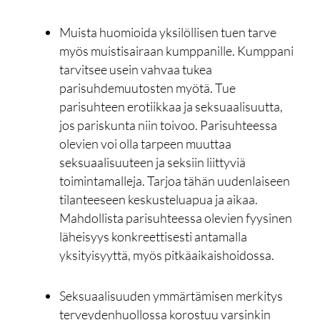
Muista huomioida yksilöllisen tuen tarve
myös muistisairaan kumppanille. Kumppani
tarvitsee usein vahvaa tukea
parisuhdemuutosten myötä. Tue
parisuhteen erotiikkaa ja seksuaalisuutta,
jos pariskunta niin toivoo. Parisuhteessa
olevien voi olla tarpeen muuttaa
seksuaalisuuteen ja seksiin liittyviä
toimintamalleja. Tarjoa tähän uudenlaiseen
tilanteeseen keskusteluapua ja aikaa.
Mahdollista parisuhteessa olevien fyysinen
läheisyys konkreettisesti antamalla
yksityisyyttä, myös pitkäaikaishoidossa.
Seksuaalisuuden ymmärtämisen merkitys
terveydenhuollossa korostuu varsinkin