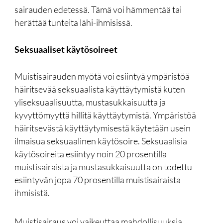
sairauden edetessä. Tämä voi hämmentää tai
herättää tunteita lähi-ihmisissä.
Seksuaaliset käytösoireet
Muistisairauden myötä voi esiintyä ympäristöä
häiritsevää seksuaalista käyttäytymistä kuten
yliseksuaalisuutta, mustasukkaisuutta ja
kyvyttömyyttä hillitä käyttäytymistä. Ympäristöä
häiritsevästä käyttäytymisestä käytetään usein
ilmaisua seksuaalinen käytösoire. Seksuaalisia
käytösoireita esiintyy noin 20 prosentilla
muistisairaista ja mustasukkaisuutta on todettu
esiintyvän jopa 70 prosentilla muistisairaista
ihmisistä.
Muistisairaus voi vaikeuttaa mahdollisuuksia