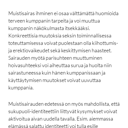
Muistisairas ihminen ei osaa välttämättä huomioida
terveen kumppanin tarpeita ja voi muuttua
kumppanin näkökulmasta itsekkääksi.
Konkreettisia muutoksia seksin toiminnallisessa
toteuttamisessa voivat puolestaan olla kiihottumis-
ja erektiovaikeudet sekä keskittymisen haasteet.
Sairauden myötä parisuhteen muuttuminen
hoivasuhteeksi voi aiheuttaa surua ja huolta niin
sairastuneessa kuin hänen kumppanissaan ja
käyttäytymisen muutokset voivat uuvuttaa
kumppania.
Muistisairauden edetessä on myös mahdollista, että
sukupuoli-identiteettiin liittyvät kysymykset voivat
aktivoitua aivan uudella tavalla. Esim. aiemmassa
elämässä salattu identiteetti voi tulla esille