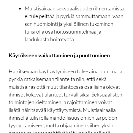
Muistisairaan seksuaalisuuden ilmentämistä
ei tule peittää ja pyrkiä sammuttamaan, vaan
sen huomiointi ja yksilöllinen tukeminen
tulisi olla osa hoitosuunnitelmaa ja
laadukasta hoitotyötä.
Käytökseen vaikuttaminen ja puuttuminen
Häiritsevään käyttäytymiseen tulee aina puuttua ja
pyrkiä ratkaisemaan tilanteita niin, että sekä
muistisairas että muut tilanteessa osallisina olevat
ihmiset kokevat tilanteet turvallisiksi. Seksuaalisten
toimintojen kieltäminen ja rajoittaminen voivat
lisätä häiritsevää käyttäytymistä. Muistisairaalla
ihmisellä tulisi olla mahdollisuus omien tarpeiden
tyydyttämiseen, mutta ohjaaminen siihen yksin,