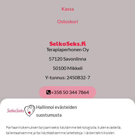
Kassa
Ostoskori
SelkoSeks.fi
Terapiaperhonen Oy
57120 Savonlinna
50100 Mikkeli
Y-tunnus: 2450832-7
+358 50 344 7864
Hallinnoi evästeiden
Tilaa uutiskirje
suostumusta
Sähköpostiosoite
Parhaan kokemuksen tarjoamiseksi käytämme teknologioita, kuten evästeitä,
tallentaaksemme ja/tai käyttääksemme laitetietoja. Näiden tekniikoiden