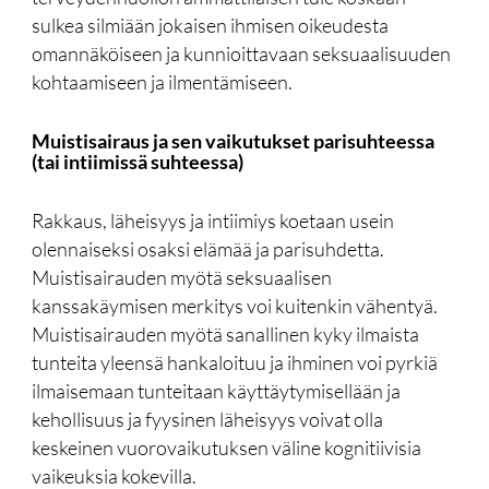
sulkea silmiään jokaisen ihmisen oikeudesta
omannäköiseen ja kunnioittavaan seksuaalisuuden
kohtaamiseen ja ilmentämiseen.
Muistisairaus ja sen vaikutukset parisuhteessa
(tai intiimissä suhteessa)
Rakkaus, läheisyys ja intiimiys koetaan usein
olennaiseksi osaksi elämää ja parisuhdetta.
Muistisairauden myötä seksuaalisen
kanssakäymisen merkitys voi kuitenkin vähentyä.
Muistisairauden myötä sanallinen kyky ilmaista
tunteita yleensä hankaloituu ja ihminen voi pyrkiä
ilmaisemaan tunteitaan käyttäytymisellään ja
kehollisuus ja fyysinen läheisyys voivat olla
keskeinen vuorovaikutuksen väline kognitiivisia
vaikeuksia kokevilla.