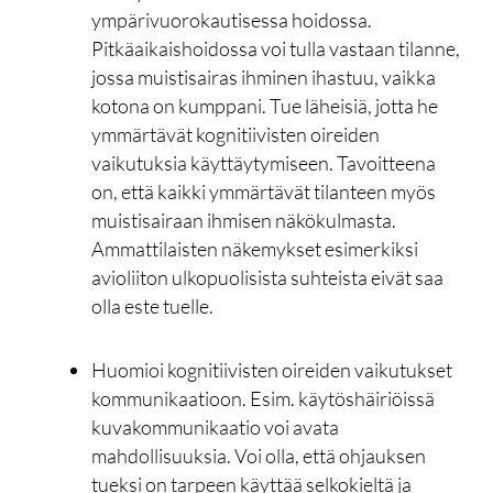
ympärivuorokautisessa hoidossa.
Pitkäaikaishoidossa voi tulla vastaan tilanne,
jossa muistisairas ihminen ihastuu, vaikka
kotona on kumppani. Tue läheisiä, jotta he
ymmärtävät kognitiivisten oireiden
vaikutuksia käyttäytymiseen. Tavoitteena
on, että kaikki ymmärtävät tilanteen myös
muistisairaan ihmisen näkökulmasta.
Ammattilaisten näkemykset esimerkiksi
avioliiton ulkopuolisista suhteista eivät saa
olla este tuelle.
Huomioi kognitiivisten oireiden vaikutukset
kommunikaatioon. Esim. käytöshäiriöissä
kuvakommunikaatio voi avata
mahdollisuuksia. Voi olla, että ohjauksen
tueksi on tarpeen käyttää selkokieltä ja