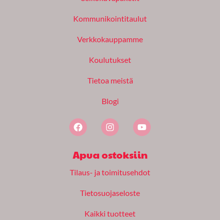
Kommunikointitaulut
Verkkokauppamme
Koulutukset
Tietoa meistä
Blogi
F
I
Y
a
n
o
c
s
u
e
t
t
Apua ostoksiin
b
a
u
o
g
b
Tilaus- ja toimitusehdot
o
r
e
k
a
m
Tietosuojaseloste
Kaikki tuotteet