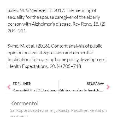
Sales, M. & Menezes, T. 2017. The meaning of
sexuality for the spouse caregiver of the elderly
person with Alzheimer’s disease. Rev Rene. 18, (2)
204–211.
Syme, M. et al. (2016). Content analysis of public
opinion on sexual expression and dementia:
Implications for nursing home policy development.
Health Expectations. 20, (4) 705–713
Prev
Nex
EDELLINEN
SEURAAVA
Kommunikointi ja sitä tukevat menetelmät terveydenhuollossa
Kehitysvammaisen ihmisen kohtaaminen terveydenhuollossa
Kommentoi
Sähköpostiosoitettasi ei julkaista.
Pakolliset kentät on
merkitty
*