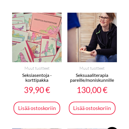
Muut tuotteet
Muut tuotteet
Seksiasentoja -
Seksuaaliterapia
korttipakka
pareille/moniskunnille
39,90
€
130,00
€
Lisää ostoskoriin
Lisää ostoskoriin