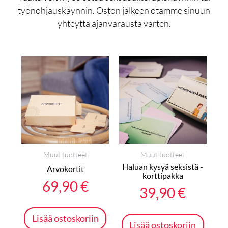
työnohjauskäynnin. Oston jälkeen otamme sinuun
yhteyttä ajanvarausta varten.
Muut tuotteet
Muut tuotteet
Haluan kysyä seksistä -
Arvokortit
korttipakka
69,90
€
39,90
€
Lisää ostoskoriin
Lisää ostoskoriin