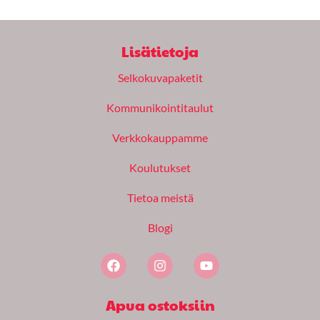
Lisätietoja
Selkokuvapaketit
Kommunikointitaulut
Verkkokauppamme
Koulutukset
Tietoa meistä
Blogi
F
I
Y
a
n
o
c
s
u
e
t
t
Apua ostoksiin
b
a
u