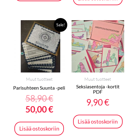
Alkuperäinen
Nykyinen
Sale!
hinta
hinta
oli:
on:
58,90 €.
50,00 €.
Muut tuotteet
Muut tuotteet
Seksiasentoja -kortit
Parisuhteen Suunta -peli
PDF
58,90
€
9,90
€
50,00
€
Lisää ostoskoriin
Lisää ostoskoriin