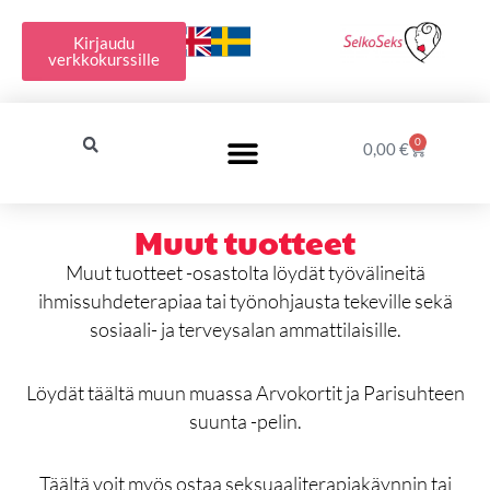
Siirry
sisältöön
Kirjaudu
verkkokurssille
0
Cart
0,00
€
Muut tuotteet
Muut tuotteet -osastolta löydät työvälineitä
ihmissuhdeterapiaa tai työnohjausta tekeville sekä
sosiaali- ja terveysalan ammattilaisille.
Löydät täältä muun muassa Arvokortit ja Parisuhteen
suunta -pelin.
Täältä voit myös ostaa seksuaaliterapiakäynnin tai