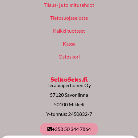
o
g
b
Tilaus- ja toimitusehdot
o
r
e
k
a
m
Tietosuojaseloste
Kaikki tuotteet
Kassa
Ostoskori
SelkoSeks.fi
Terapiaperhonen Oy
57120 Savonlinna
50100 Mikkeli
Y-tunnus: 2450832-7
+358 50 344 7864