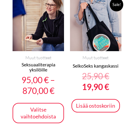
Hintaluokka:
Alkupe
Nykyi
Tällä
Sale!
tuotteella
95,00 €
hinta
hinta
on
-
oli:
on:
useampi
muunnelma.
870,00 €
25,90 
19,90 
Voit
tehdä
valinnat
Muut tuotteet
Muut tuotteet
Seksuaaliterapia
tuotteen
SelkoSeks kangaskassi
yksilöille
sivulla.
25,90
€
95,00
€
–
19,90
€
870,00
€
Lisää ostoskoriin
Valitse
vaihtoehdoista