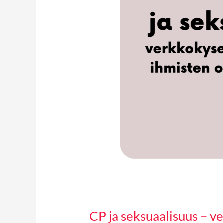
kokemukset
CP ja seksuaalisuus – v