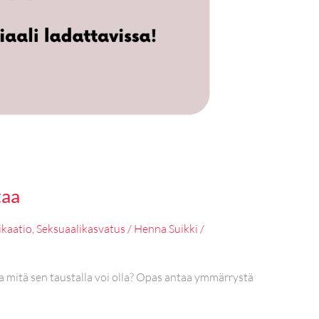
taa
kaatio
,
Seksuaalikasvatus
/
Henna Suikki
/
a mitä sen taustalla voi olla? Opas antaa ymmärrystä