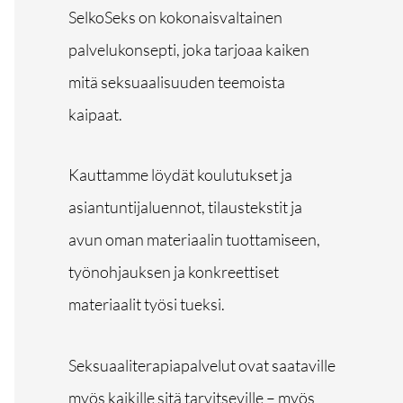
SelkoSeks on kokonaisvaltainen
palvelukonsepti, joka tarjoaa kaiken
mitä seksuaalisuuden teemoista
kaipaat.
Kauttamme löydät koulutukset ja
asiantuntijaluennot, tilaustekstit ja
avun oman materiaalin tuottamiseen,
työnohjauksen ja konkreettiset
materiaalit työsi tueksi.
Seksuaaliterapiapalvelut ovat saataville
myös kaikille sitä tarvitseville – myös