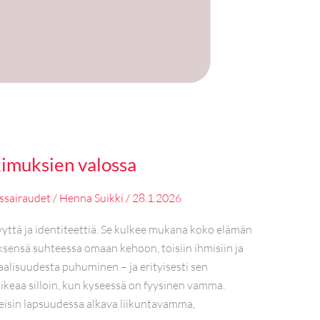
kimuksien valossa
issairaudet
/
Henna Suikki
/
28.1.2026
yttä ja identiteettiä. Se kulkee mukana koko elämän
sensä suhteessa omaan kehoon, toisiin ihmisiin ja
aalisuudesta puhuminen – ja erityisesti sen
ikeaa silloin, kun kyseessä on fyysinen vamma.
eisin lapsuudessa alkava liikuntavamma,