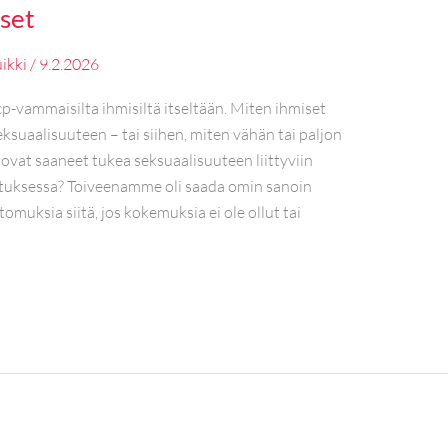
set
ikki
/
9.2.2026
cp-vammaisilta ihmisiltä itseltään. Miten ihmiset
uaalisuuteen – tai siihen, miten vähän tai paljon
 ovat saaneet tukea seksuaalisuuteen liittyviin
utuksessa? Toiveenamme oli saada omin sanoin
muksia siitä, jos kokemuksia ei ole ollut tai