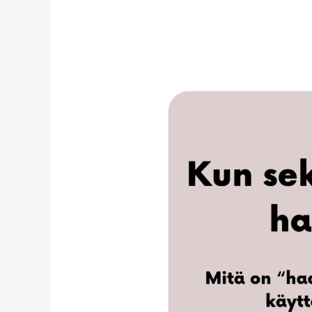
Kun
seksuaalisuus
haastaa