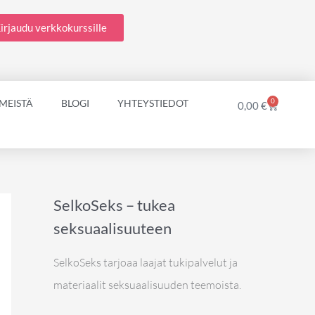
irjaudu verkkokurssille
0
 MEISTÄ
BLOGI
YHTEYSTIEDOT
Cart
0,00
€
SelkoSeks – tukea
seksuaalisuuteen
SelkoSeks tarjoaa laajat tukipalvelut ja
materiaalit seksuaalisuuden teemoista.