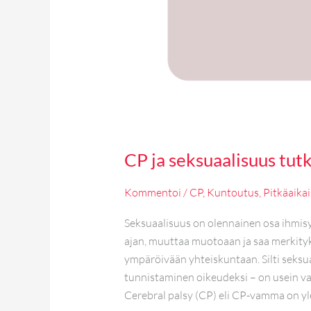
CP ja seksuaalisuus tut
Kommentoi
/
CP
,
Kuntoutus
,
Pitkäaika
Seksuaalisuus on olennainen osa ihmisy
ajan, muuttaa muotoaan ja saa merkityk
ympäröivään yhteiskuntaan. Silti seksu
tunnistaminen oikeudeksi – on usein va
Cerebral palsy (CP) eli CP-vamma on yl