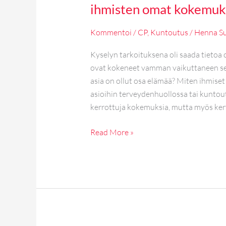
ihmisten omat kokemuk
Kommentoi
/
CP
,
Kuntoutus
/
Henna Su
Kyselyn tarkoituksena oli saada tietoa 
ovat kokeneet vamman vaikuttaneen seks
asia on ollut osa elämää? Miten ihmiset
asioihin terveydenhuollossa tai kunto
kerrottuja kokemuksia, mutta myös kerto
Read More »