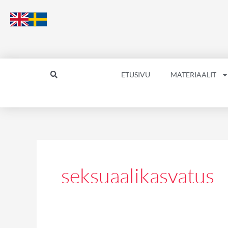
Siirry
sisältöön
ETUSIVU
MATERIAALIT
seksuaalikasvatus