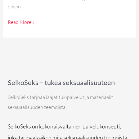
oikein
Read More »
SelkoSeks – tukea seksuaalisuuteen
SelkoSeks tarjoaa laajat tukipalvelut ja materiaalit
seksuaalisuuden teemoista.
SelkoSeks on kokonaisvaltainen palvelukonsepti,
joka tarjoaa kaiken mitä seksuaalisuuden teemoista