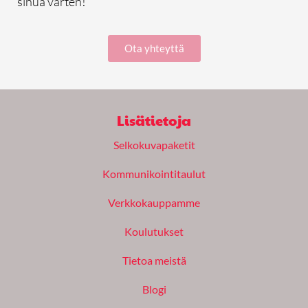
sinua varten!
Ota yhteyttä
Lisätietoja
Selkokuvapaketit
Kommunikointitaulut
Verkkokauppamme
Koulutukset
Tietoa meistä
Blogi