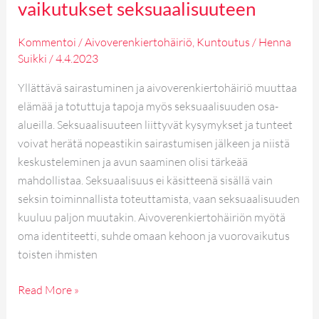
vaikutukset seksuaalisuuteen
Kommentoi
/
Aivoverenkiertohäiriö
,
Kuntoutus
/
Henna
Suikki
/
4.4.2023
Yllättävä sairastuminen ja aivoverenkiertohäiriö muuttaa
elämää ja totuttuja tapoja myös seksuaalisuuden osa-
alueilla. Seksuaalisuuteen liittyvät kysymykset ja tunteet
voivat herätä nopeastikin sairastumisen jälkeen ja niistä
keskusteleminen ja avun saaminen olisi tärkeää
mahdollistaa. Seksuaalisuus ei käsitteenä sisällä vain
seksin toiminnallista toteuttamista, vaan seksuaalisuuden
kuuluu paljon muutakin. Aivoverenkiertohäiriön myötä
oma identiteetti, suhde omaan kehoon ja vuorovaikutus
toisten ihmisten
Read More »