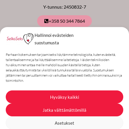
Y-tunnus: 2450832-7
+358 50 344 7864
Hallinnoi evästeiden
Tilaa uutiskirje
suostumusta
Sähköpostiosoite
Parhaan kokemuksen tarjoamiseksi käytämme teknologioita, kuten evästeitä,
tallentaaksemme ja/tai käyttääksemme laitetietoja. Näiden tekniikoiden
Annan luvan tallentaa tietoni uutiskirjeen
hyväksyminen antaa meille mahdollisuuden käsitellä tietoja, kuten
selauskäyttäytymistä tai yksilöllisiä tunnuksia tällä sivustolla. Suostumuksen
lähettämistä varten
jättäminen tai peruuttaminen voi vaikuttaa haitallisesti tiettyihin ominaisuuksiin ja
toimintoihin.
Tilaa uutiskirje
Hyväksy kaikki
Laajat maksutavat: kotimaiset
Jatka välttämättömillä
verkkopankit, pankki- ja luottokortit, ym.
Asetukset