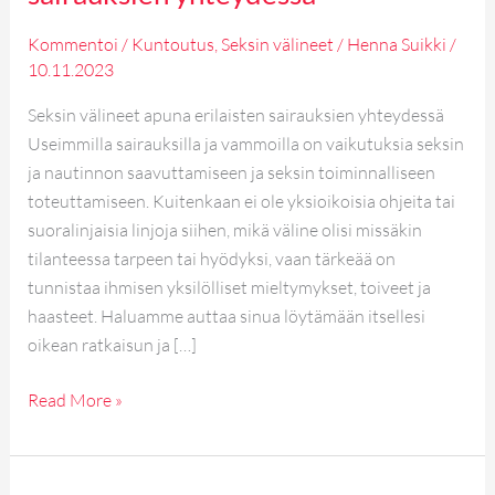
Kommentoi
/
Kuntoutus
,
Seksin välineet
/
Henna Suikki
/
10.11.2023
Seksin välineet apuna erilaisten sairauksien yhteydessä
Useimmilla sairauksilla ja vammoilla on vaikutuksia seksin
ja nautinnon saavuttamiseen ja seksin toiminnalliseen
toteuttamiseen. Kuitenkaan ei ole yksioikoisia ohjeita tai
suoralinjaisia linjoja siihen, mikä väline olisi missäkin
tilanteessa tarpeen tai hyödyksi, vaan tärkeää on
tunnistaa ihmisen yksilölliset mieltymykset, toiveet ja
haasteet. Haluamme auttaa sinua löytämään itsellesi
oikean ratkaisun ja […]
Read More »