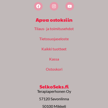
F
I
Y
a
n
o
c
s
u
e
t
t
Apua ostoksiin
b
a
u
o
g
b
Tilaus- ja toimitusehdot
o
r
e
k
a
m
Tietosuojaseloste
Kaikki tuotteet
Kassa
Ostoskori
SelkoSeks.fi
Terapiaperhonen Oy
57120 Savonlinna
50100 Mikkeli