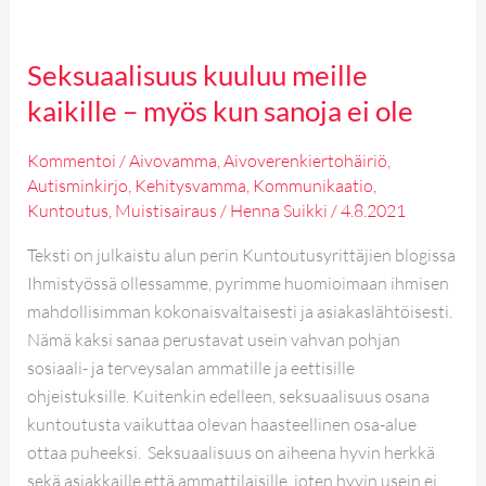
Seksuaalisuus kuuluu meille
kaikille – myös kun sanoja ei ole
Kommentoi
/
Aivovamma
,
Aivoverenkiertohäiriö
,
Autisminkirjo
,
Kehitysvamma
,
Kommunikaatio
,
Kuntoutus
,
Muistisairaus
/
Henna Suikki
/
4.8.2021
Teksti on julkaistu alun perin Kuntoutusyrittäjien blogissa
Ihmistyössä ollessamme, pyrimme huomioimaan ihmisen
mahdollisimman kokonaisvaltaisesti ja asiakaslähtöisesti.
Nämä kaksi sanaa perustavat usein vahvan pohjan
sosiaali- ja terveysalan ammatille ja eettisille
ohjeistuksille. Kuitenkin edelleen, seksuaalisuus osana
kuntoutusta vaikuttaa olevan haasteellinen osa-alue
ottaa puheeksi. Seksuaalisuus on aiheena hyvin herkkä
sekä asiakkaille että ammattilaisille, joten hyvin usein ei