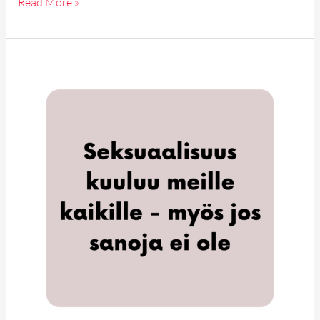
Read More »
Seksuaalisuus
kuuluu
meille
kaikille
–
myös
kun
sanoja
ei
ole