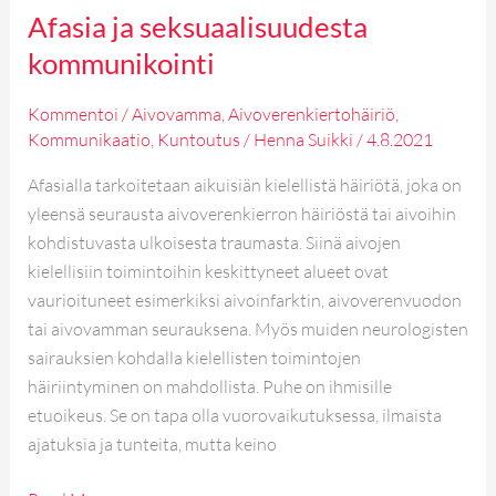
Afasia ja seksuaalisuudesta
kommunikointi
Kommentoi
/
Aivovamma
,
Aivoverenkiertohäiriö
,
Kommunikaatio
,
Kuntoutus
/
Henna Suikki
/
4.8.2021
Afasialla tarkoitetaan aikuisiän kielellistä häiriötä, joka on
yleensä seurausta aivoverenkierron häiriöstä tai aivoihin
kohdistuvasta ulkoisesta traumasta. Siinä aivojen
kielellisiin toimintoihin keskittyneet alueet ovat
vaurioituneet esimerkiksi aivoinfarktin, aivoverenvuodon
tai aivovamman seurauksena. Myös muiden neurologisten
sairauksien kohdalla kielellisten toimintojen
häiriintyminen on mahdollista. Puhe on ihmisille
etuoikeus. Se on tapa olla vuorovaikutuksessa, ilmaista
ajatuksia ja tunteita, mutta keino